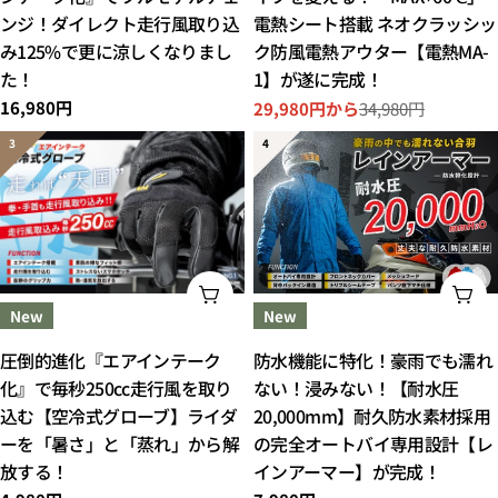
ンジ！ダイレクト走行風取り込
電熱シート搭載 ネオクラッシッ
み125%で更に涼しくなりまし
ク防風電熱アウター【電熱MA-
た！
1】が遂に完成！
通
16,980円
29,980円から
34,980円
セ
通
常
ー
常
価
ル
価
格
ス
格
プ
ラ
イ
ス
オプションを選択してください
オ
New
New
圧倒的進化『エアインテーク
防水機能に特化！豪雨でも濡れ
化』で毎秒250cc走行風を取り
ない！浸みない！【耐水圧
込む【空冷式グローブ】ライダ
20,000mm】耐久防水素材採用
ーを「暑さ」と「蒸れ」から解
の完全オートバイ専用設計【レ
放する！
インアーマー】が完成！