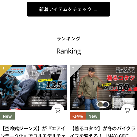
ル
価
ル
価
ス
格
新着アイテムをチェック →
ス
格
プ
プ
ラ
ラ
イ
イ
ス
ス
ランキング
Ranking
オプションを選択してください
オ
New
-14%
New
【空冷式ジーンズ】が『エアイ
【着るコタツ】が冬のバイクラ
ンテーク化』でフルモデルチェ
イフを変える！「MAX+60℃」