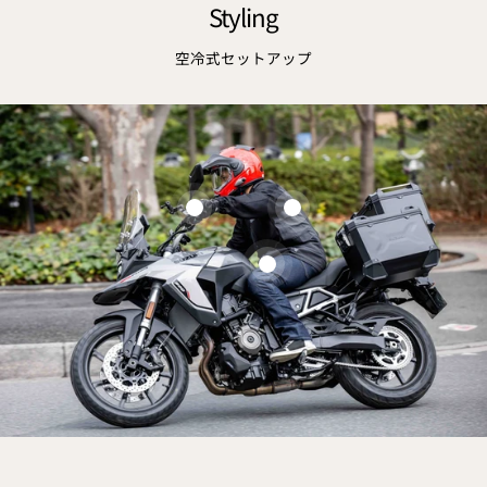
Styling
空冷式セットアップ
驚
驚愕！保温率67.7%
愕！
【穿く毛布】に進化！
保
走行風を遮断する【防
通
14,980円
温
風ジーンズ】が大幅ア
常
【空
圧
【空冷式ジーンズ】が
圧倒的進化『エアイン
率
価
ップデート！
冷
倒
『エアインテーク化』
テーク化』で毎秒250cc
67.7%
格
式
的
でフルモデルチェン
走行風を取り込む【空
【穿
通
16,980円
通
4,980円
ジ
進
ジ！ダイレクト走行風
冷式グローブ】ライダ
常
常
く
ー
化
価
価
取り込み125%で更に涼
ーを「暑さ」と「蒸
毛
ン
『エ
格
格
しくなりました！
れ」から解放する！
布】
ズ】
ア
に
が
イ
進
『エ
ン
化！