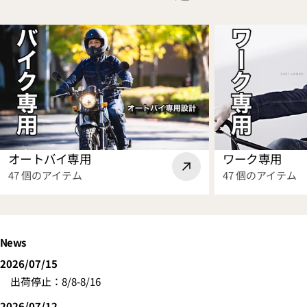
ッ
レ
グ
プ
ク
ロ
デ
ト
ー
ー
走
ブ】
ト！
行
ラ
風
イ
取
ダ
り
ー
込
を
オートバイ専用
ワーク専用
み
「暑
47 個のアイテム
47 個のアイテム
125%
さ」
で
と
更
「蒸
に
れ」
News
涼
か
し
ら
2026/07/15
く
解
出荷停止：8/8-8/16
な
放
2026/07/12