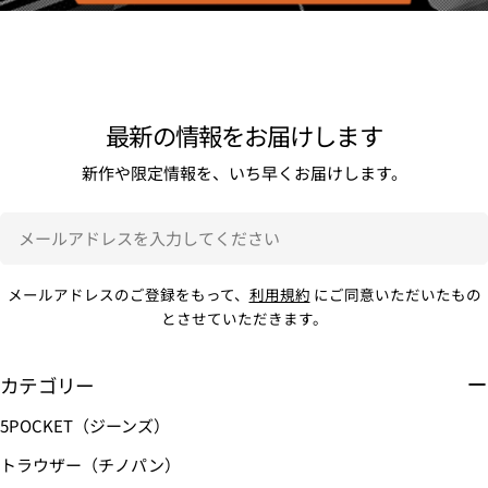
最新の情報をお届けします
新作や限定情報を、いち早くお届けします。
メ
ー
ル
メールアドレスのご登録をもって、
利用規約
にご同意いただいたもの
ア
とさせていただきます。
ド
レ
ス
カテゴリー
を
5POCKET（ジーンズ）
入
力
トラウザー（チノパン）
し