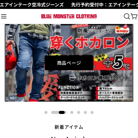
コ
インテーク空冷式ジーンズ
先行予約受付中：エアインテーク空
ン
テ
ン
ツ
に
ス
キ
ッ
商品ページ
プ
新着アイテム