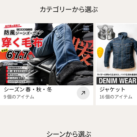
ア
テ
走
カテゴリーから選ぶ
イ
ー
行
ン
ク
風
テ
化』
を
ー
で
遮
ク
毎
断
化』
秒
す
で
250cc
る
フ
走
【防
ル
行
風
モ
風
ジ
デ
を
ー
シーズン 春・秋・冬
ジャケット
ル
取
ン
9 個のアイテム
16 個のアイテム
チ
り
ズ】
ェ
込
が
ン
む
大
ジ！
【空
幅
ダ
冷
ア
シーンから選ぶ
イ
式