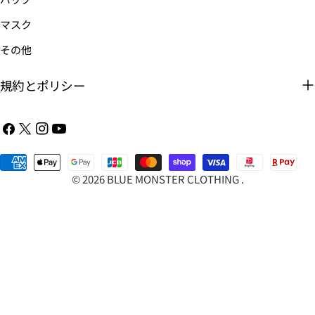
マスク
その他
規約とポリシー
フ
X（ツ
イ
YouTube
ェ
イ
ン
イ
お
ッ
ス
ス
支
タ
タ
© 2026
BLUE MONSTER CLOTHING
.
ブ
払
ー）
グ
ッ
い
ラ
ク
方
ム
法