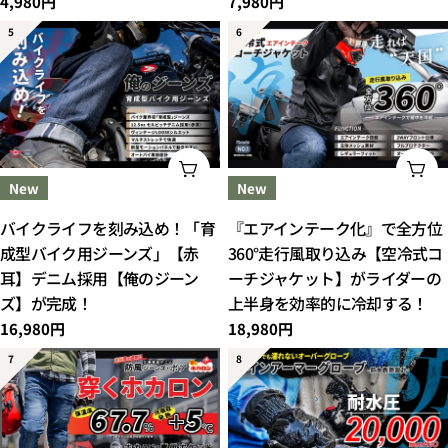
通
4,980円
通
7,980円
常
常
価
価
格
格
オプションを選択してください
オ
New
New
バイクライフを刻み込め！「育
『エアインテーク化』で全方位
成型バイク用ジーンズ」【赤
360°走行風取り込み【空冷式コ
耳】デニム採用【俺のジーン
ーチジャケット】がライダーの
ズ】が完成！
上半身を効率的に冷却する！
通
16,980円
通
18,980円
常
常
価
価
格
格