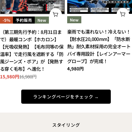
オ
オプションを選択してください
New
-5%
予約販売
New
豪雨でも濡れない！冷えない！
（第三期先行予約：8月31日ま
【耐水圧20,000mm】「防水断
で）最暖コンボ【ホカロン】
熱」耐久素材採用の完全オート
【光吸収発熱】【毛布同等の保
バイ専用設計【レインアーマー
温率】で走行風を遮断する「防
グローブ】が完成！
風ジーンズ・ボア」が【発熱す
通
4,980円
る穿く毛布】へ進化！
常
15,980円
16,980円
セ
通
価
ー
常
格
ル
価
ランキングページをチェック →
ス
格
プ
ラ
イ
ス
スタイリング