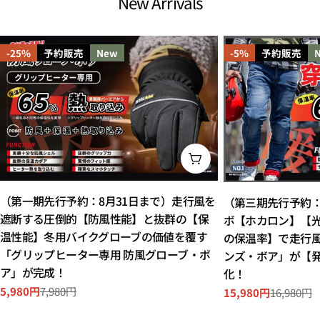
New Arrivals
-25%
予約販売
New
-5%
予約販売
オプションを選択してく
（第一期先行予約：8月31日まで）走行風を
（第三期先行予約：
遮断する圧倒的【防風性能】と抜群の【保
ボ【ホカロン】【
温性能】冬用バイクグローブの価値を覆す
の保温率】で走行
「グリップヒーター専用 防風グローブ・ボ
ンズ・ボア」が【
ア」が完成！
化！
5,980円
7,980円
15,980円
16,980円
セ
通
セ
通
ー
常
ー
常